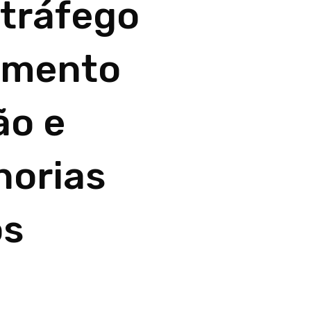
 tráfego
imento
ão e
orias
os