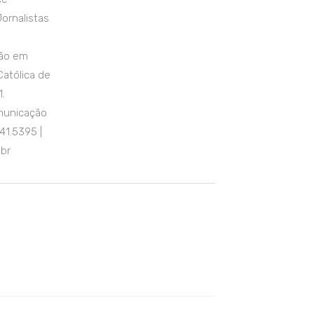
ornalistas
ção em
Católica de
.
municação
41.5395 |
.br