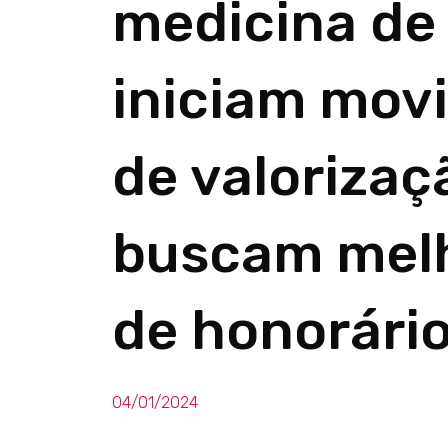
medicina de
iniciam mov
de valorizaç
buscam melh
de honorári
04/01/2024