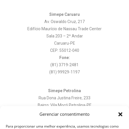
Simepe Caruaru
Av. Oswaldo Cruz, 217
Edifício Maurício de Nassau Trade Center
Sala 203 – 2º Andar
Caruaru-PE
CEP: 55012-040
Fone:
(81) 3719-2481
(81) 99929-1197
Simepe Petrolina
Rua Dona Justina Freire, 233
Bairro: Vila Mocó Petrolina-PE
CEP: 56306-415
Gerenciar consentimento
Fone:
Para proporcionar uma melhor experiência, usamos tecnologias como
(87) 3861-7660