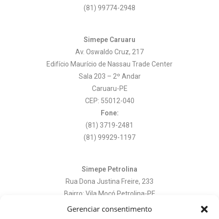
(81) 99774-2948
Simepe Caruaru
Av. Oswaldo Cruz, 217
Edifício Maurício de Nassau Trade Center
Sala 203 – 2º Andar
Caruaru-PE
CEP: 55012-040
Fone:
(81) 3719-2481
(81) 99929-1197
Simepe Petrolina
Rua Dona Justina Freire, 233
Bairro: Vila Mocó Petrolina-PE
CEP: 56306-415
Gerenciar consentimento
Fone: