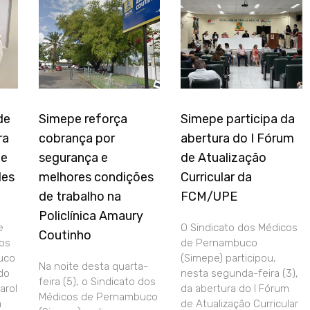
de
Simepe reforça
Simepe participa da
ra
cobrança por
abertura do I Fórum
de
segurança e
de Atualização
des
melhores condições
Curricular da
de trabalho na
FCM/UPE
Policlínica Amaury
e
O Sindicato dos Médicos
Coutinho
dos
de Pernambuco
uco
(Simepe) participou,
Na noite desta quarta-
do
nesta segunda-feira (3),
feira (5), o Sindicato dos
arol
da abertura do I Fórum
Médicos de Pernambuco
a
de Atualização Curricular