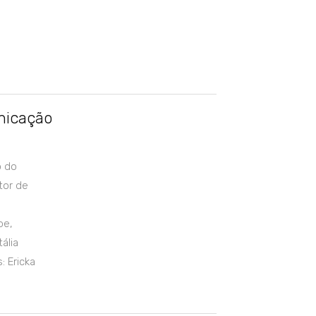
nicação
o do
tor de
pe,
ália
: Ericka