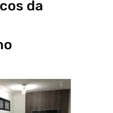
cos da
e
ho