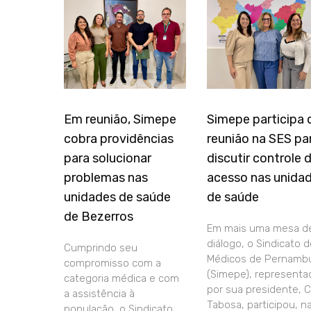
Em reunião, Simepe
Simepe participa 
cobra providências
reunião na SES pa
para solucionar
discutir controle 
problemas nas
acesso nas unida
unidades de saúde
de saúde
de Bezerros
Em mais uma mesa d
diálogo, o Sindicato 
Cumprindo seu
Médicos de Pernamb
compromisso com a
(Simepe), representa
categoria médica e com
por sua presidente, C
a assistência à
Tabosa, participou, n
população, o Sindicato