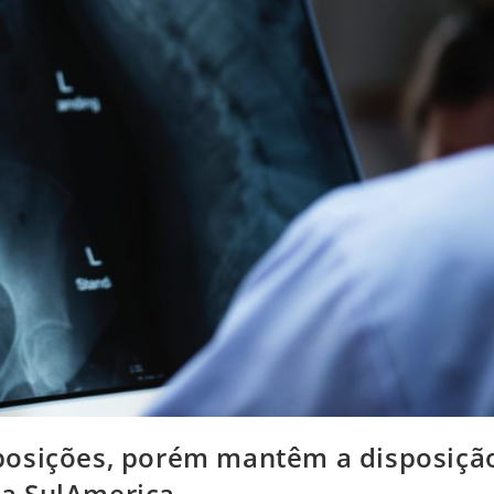
posições, porém mantêm a disposiçã
a SulAmerica