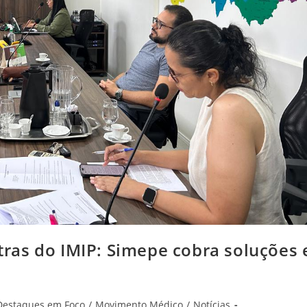
ras do IMIP: Simepe cobra soluções 
Destaques em Foco
/
Movimento Médico
/
Notícias